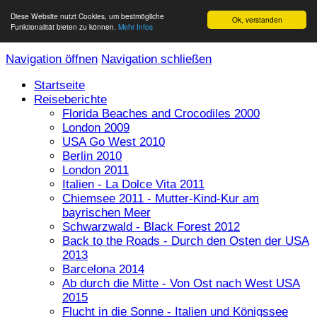
Diese Website nutzt Cookies, um bestmögliche
Ok, verstanden
Funktionalität bieten zu können.
Mehr Infos
Navigation öffnen
Navigation schließen
Startseite
Reiseberichte
Florida Beaches and Crocodiles 2000
London 2009
USA Go West 2010
Berlin 2010
London 2011
Italien - La Dolce Vita 2011
Chiemsee 2011 - Mutter-Kind-Kur am
bayrischen Meer
Schwarzwald - Black Forest 2012
Back to the Roads - Durch den Osten der USA
2013
Barcelona 2014
Ab durch die Mitte - Von Ost nach West USA
2015
Flucht in die Sonne - Italien und Königssee