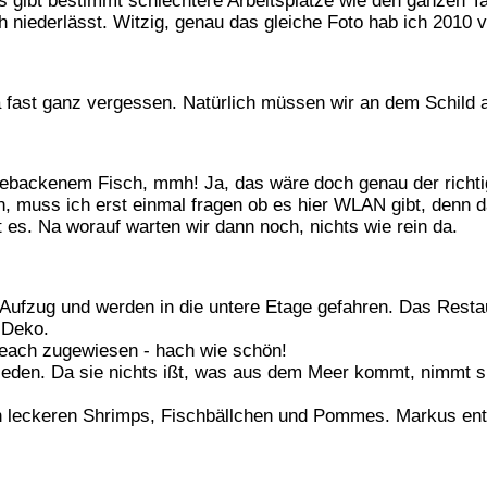
 es gibt bestimmt schlechtere Arbeitsplätze wie den ganzen 
ch niederlässt. Witzig, genau das gleiche Foto hab ich 2010
h ja fast ganz vergessen. Natürlich müssen wir an dem Schil
backenem Fisch, mmh! Ja, das wäre doch genau der richtig
muss ich erst einmal fragen ob es hier WLAN gibt, denn da
 es. Na worauf warten wir dann noch, nichts wie rein da.
 Aufzug und werden in die untere Etage gefahren. Das Restau
 Deko.
each zugewiesen - hach wie schön!
hieden. Da sie nichts ißt, was aus dem Meer kommt, nimmt
en leckeren Shrimps, Fischbällchen und Pommes. Markus ent