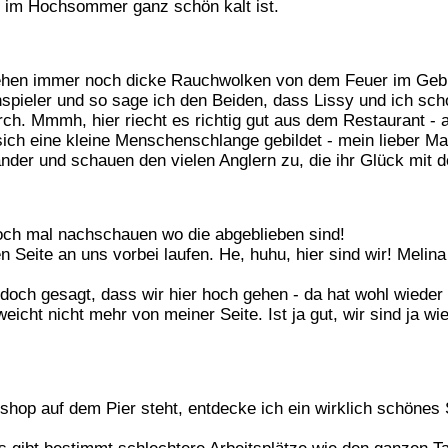
t im Hochsommer ganz schön kalt ist.
ehen immer noch dicke Rauchwolken von dem Feuer im Gebir
spieler und so sage ich den Beiden, dass Lissy und ich sc
rch. Mmmh, hier riecht es richtig gut aus dem Restaurant -
 sich eine kleine Menschenschlange gebildet - mein lieber M
er und schauen den vielen Anglern zu, die ihr Glück mit 
och mal nachschauen wo die abgeblieben sind!
 Seite an uns vorbei laufen. He, huhu, hier sind wir! Melin
 doch gesagt, dass wir hier hoch gehen - da hat wohl wieder 
eicht nicht mehr von meiner Seite. Ist ja gut, wir sind ja wi
op auf dem Pier steht, entdecke ich ein wirklich schönes S