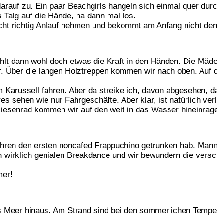
arauf zu. Ein paar Beachgirls hangeln sich einmal quer durch
 Talg auf die Hände, na dann mal los.
icht richtig Anlauf nehmen und bekommt am Anfang nicht de
hlt dann wohl doch etwas die Kraft in den Händen. Die Mäde
er. Über die langen Holztreppen kommen wir nach oben. Auf
 Karussell fahren. Aber da streike ich, davon abgesehen, da
es sehen wie nur Fahrgeschäfte. Aber klar, ist natürlich ve
Riesenrad kommen wir auf den weit in das Wasser hineinrag
ahren den ersten noncafed Frappuchino getrunken hab. Mann,
nen wirklich genialen Breakdance und wir bewundern die vers
mer!
s Meer hinaus. Am Strand sind bei den sommerlichen Tempe