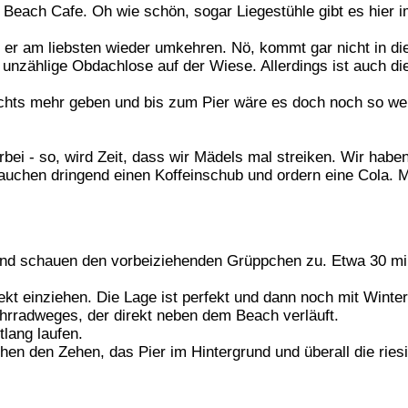
each Cafe. Oh wie schön, sogar Liegestühle gibt es hier im
e er am liebsten wieder umkehren. Nö, kommt gar nicht in di
 unzählige Obdachlose auf der Wiese. Allerdings ist auch di
chts mehr geben und bis zum Pier wäre es doch noch so wei
i - so, wird Zeit, dass wir Mädels mal streiken. Wir haben
rauchen dringend einen Koffeinschub und ordern eine Cola. Me
und schauen den vorbeiziehenden Grüppchen zu. Etwa 30 min
rekt einziehen. Die Lage ist perfekt und dann noch mit Winte
ahrradweges, der direkt neben dem Beach verläuft.
tlang laufen.
en den Zehen, das Pier im Hintergrund und überall die riesi