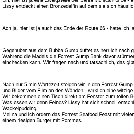
Oh, hier ist ja eine Zweigstelle der Santa Monica Police -
Lissy entdeckt einen Bronzedelfin auf dem sie sich häusli
Ach ja, hier ist ja auch das Ende der Route 66 - hatte ic
Gegenüber aus dem Bubba Gump duftet es herrlich nach ge
Während die Mädels die Forrest Gump Bank davor stürmen, 
einchecken kann. Wir fragen nach und tatsächlich, das gibt
Nach nur 5 min Wartezeit steigen wir in den Forrest Gump
und Bilder vom Film an den Wänden - wirklich eine witzige
Wir bekommen einen Tisch direkt am Fenster zum tollen B
Was essen wir denn Feines? Lissy hat sich schnell entsc
Wackelpudding.
Melina und ich ordern das Forrest Seafood Feast mit viel
einem riesigen Burger mit Pommes.