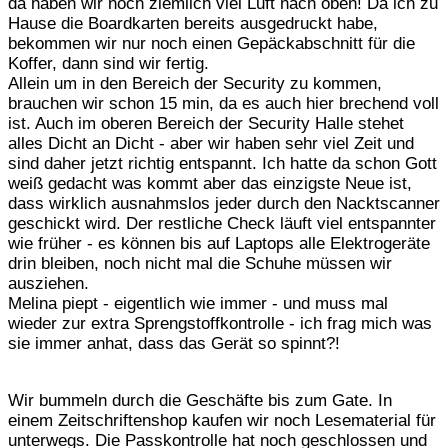
da haben wir noch ziemlich viel Luft nach oben! Da ich zu
Hause die Boardkarten bereits ausgedruckt habe,
bekommen wir nur noch einen Gepäckabschnitt für die
Koffer, dann sind wir fertig.
Allein um in den Bereich der Security zu kommen,
brauchen wir schon 15 min, da es auch hier brechend voll
ist. Auch im oberen Bereich der Security Halle stehet
alles Dicht an Dicht - aber wir haben sehr viel Zeit und
sind daher jetzt richtig entspannt. Ich hatte da schon Gott
weiß gedacht was kommt aber das einzigste Neue ist,
dass wirklich ausnahmslos jeder durch den Nacktscanner
geschickt wird. Der restliche Check läuft viel entspannter
wie früher - es können bis auf Laptops alle Elektrogeräte
drin bleiben, noch nicht mal die Schuhe müssen wir
ausziehen.
Melina piept - eigentlich wie immer - und muss mal
wieder zur extra Sprengstoffkontrolle - ich frag mich was
sie immer anhat, dass das Gerät so spinnt?!
Wir bummeln durch die Geschäfte bis zum Gate. In
einem Zeitschriftenshop kaufen wir noch Lesematerial für
unterwegs. Die Passkontrolle hat noch geschlossen und