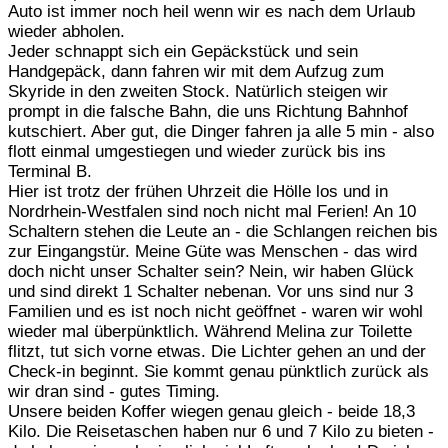
Auto ist immer noch heil wenn wir es nach dem Urlaub
wieder abholen.
Jeder schnappt sich ein Gepäckstück und sein
Handgepäck, dann fahren wir mit dem Aufzug zum
Skyride in den zweiten Stock. Natürlich steigen wir
prompt in die falsche Bahn, die uns Richtung Bahnhof
kutschiert. Aber gut, die Dinger fahren ja alle 5 min - also
flott einmal umgestiegen und wieder zurück bis ins
Terminal B.
Hier ist trotz der frühen Uhrzeit die Hölle los und in
Nordrhein-Westfalen sind noch nicht mal Ferien! An 10
Schaltern stehen die Leute an - die Schlangen reichen bis
zur Eingangstür. Meine Güte was Menschen - das wird
doch nicht unser Schalter sein? Nein, wir haben Glück
und sind direkt 1 Schalter nebenan. Vor uns sind nur 3
Familien und es ist noch nicht geöffnet - waren wir wohl
wieder mal überpünktlich. Während Melina zur Toilette
flitzt, tut sich vorne etwas. Die Lichter gehen an und der
Check-in beginnt. Sie kommt genau pünktlich zurück als
wir dran sind - gutes Timing.
Unsere beiden Koffer wiegen genau gleich - beide 18,3
Kilo. Die Reisetaschen haben nur 6 und 7 Kilo zu bieten -