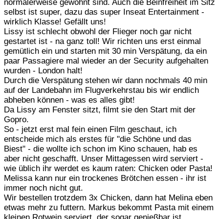
normalerweise gewohnt sind. Auch die Beinfreiheit im Sitz
selbst ist super, dazu das super Inseat Entertainment -
wirklich Klasse! Gefällt uns!
Lissy ist schlecht obwohl der Flieger noch gar nicht
gestartet ist - na ganz toll! Wir richten uns erst einmal
gemütlich ein und starten mit 30 min Verspätung, da ein
paar Passagiere mal wieder an der Security aufgehalten
wurden - London halt!
Durch die Verspätung stehen wir dann nochmals 40 min
auf der Landebahn im Flugverkehrstau bis wir endlich
abheben können - was es alles gibt!
Da Lissy am Fenster sitzt, filmt sie den Start mit der
Gopro.
So - jetzt erst mal fein einen Film geschaut, ich
entscheide mich als erstes für "die Schöne und das
Biest" - die wollte ich schon im Kino schauen, hab es
aber nicht geschafft. Unser Mittagessen wird serviert -
wie üblich ihr werdet es kaum raten: Chicken oder Pasta!
Melissa kann nur ein trockenes Brötchen essen - ihr ist
immer noch nicht gut.
Wir bestellen trotzdem 3x Chicken, dann hat Melina eben
etwas mehr zu futtern. Markus bekommt Pasta mit einem
kleinen Rotwein serviert, der sogar genießbar ist.