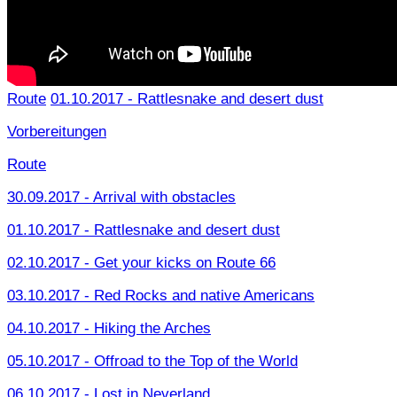
Route
01.10.2017 - Rattlesnake and desert dust
Vorbereitungen
Route
30.09.2017 - Arrival with obstacles
01.10.2017 - Rattlesnake and desert dust
02.10.2017 - Get your kicks on Route 66
03.10.2017 - Red Rocks and native Americans
04.10.2017 - Hiking the Arches
05.10.2017 - Offroad to the Top of the World
06.10.2017 - Lost in Neverland