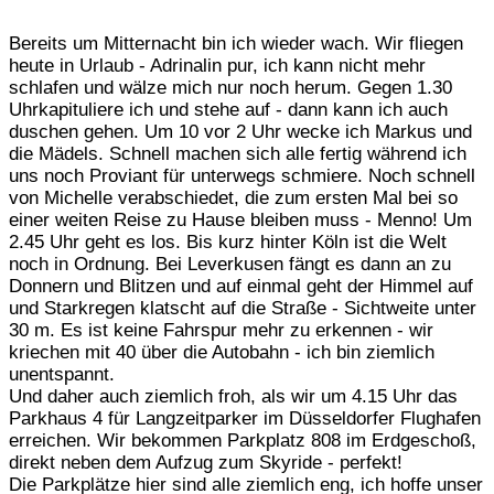
Bereits um Mitternacht bin ich wieder wach. Wir fliegen
heute in Urlaub - Adrinalin pur, ich kann nicht mehr
schlafen und wälze mich nur noch herum. Gegen 1.30
Uhrkapituliere ich und stehe auf - dann kann ich auch
duschen gehen. Um 10 vor 2 Uhr wecke ich Markus und
die Mädels. Schnell machen sich alle fertig während ich
uns noch Proviant für unterwegs schmiere. Noch schnell
von Michelle verabschiedet, die zum ersten Mal bei so
einer weiten Reise zu Hause bleiben muss - Menno! Um
2.45 Uhr geht es los. Bis kurz hinter Köln ist die Welt
noch in Ordnung. Bei Leverkusen fängt es dann an zu
Donnern und Blitzen und auf einmal geht der Himmel auf
und Starkregen klatscht auf die Straße - Sichtweite unter
30 m. Es ist keine Fahrspur mehr zu erkennen - wir
kriechen mit 40 über die Autobahn - ich bin ziemlich
unentspannt.
Und daher auch ziemlich froh, als wir um 4.15 Uhr das
Parkhaus 4 für Langzeitparker im Düsseldorfer Flughafen
erreichen. Wir bekommen Parkplatz 808 im Erdgeschoß,
direkt neben dem Aufzug zum Skyride - perfekt!
Die Parkplätze hier sind alle ziemlich eng, ich hoffe unser