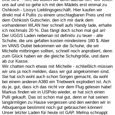
uns auf und so gehe ich mit den Mädels erst einmal zu
Oshkosh - Lissys Lieblingsgeschäft. Hier kaufen wir
direkt mal 4 Pullis zu einem unschlagbaren Preis und mit
dem Oshkosh Gutschein, den ich mir dank dem
vorhandenen WLAN hier schnell aufs Handy lade, erhalte
ich nochmals 20 %. Das fängt doch schon mal gut an!
Der UGGS Laden nebenan ist definitiv zu teuer - alle
Schuhe, die uns gefallen kosten mindestens 180 $. Aber
im VANS Outlet bekommen wir die Schuhe, die wir
Michelle mitbringen sollten, schnell noch anprobiert, denn
zum Glück haben wir die gleiche Schuhgröße, und dann
ab zur Kasse.
Wir chatten noch etwas mit Michelle - schließlich müssen
wir uns ja noch melden, dass wir gut angekommen sind.
Sie hat sich wohl auch schon Sorgen gemacht, da wohl
bei einem anderen A380 ein Triebwerk explodiert ist. Ach
du je, gut, dass ich das nicht vor dem Flug gelesen habe!
Markus finden wir in USPolo wieder, er hat sich einen
Pulli gekauft. Das ist schon mal gut, denn er hat seinen
langärmligen zu Hause vergessen und den werden wir in
Albuquerque bestimmt noch gut gebrauchen können!
Unser letzter Laden für heute ist GAP. Melina schnappt