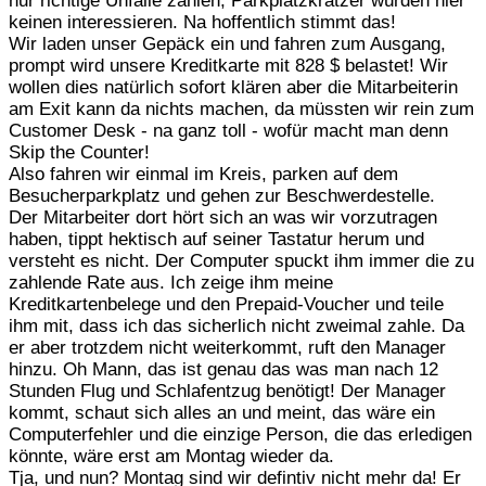
nur richtige Unfälle zählen, Parkplatzkratzer würden hier
keinen interessieren. Na hoffentlich stimmt das!
Wir laden unser Gepäck ein und fahren zum Ausgang,
prompt wird unsere Kreditkarte mit 828 $ belastet! Wir
wollen dies natürlich sofort klären aber die Mitarbeiterin
am Exit kann da nichts machen, da müssten wir rein zum
Customer Desk - na ganz toll - wofür macht man denn
Skip the Counter!
Also fahren wir einmal im Kreis, parken auf dem
Besucherparkplatz und gehen zur Beschwerdestelle.
Der Mitarbeiter dort hört sich an was wir vorzutragen
haben, tippt hektisch auf seiner Tastatur herum und
versteht es nicht. Der Computer spuckt ihm immer die zu
zahlende Rate aus. Ich zeige ihm meine
Kreditkartenbelege und den Prepaid-Voucher und teile
ihm mit, dass ich das sicherlich nicht zweimal zahle. Da
er aber trotzdem nicht weiterkommt, ruft den Manager
hinzu. Oh Mann, das ist genau das was man nach 12
Stunden Flug und Schlafentzug benötigt! Der Manager
kommt, schaut sich alles an und meint, das wäre ein
Computerfehler und die einzige Person, die das erledigen
könnte, wäre erst am Montag wieder da.
Tja, und nun? Montag sind wir defintiv nicht mehr da! Er